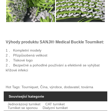
Výhody produktu SANJI® Medical Buckle Tourniket:
1 、 Kompletní modely
2 、 Přizpůsobená velikost
3 、 Tiskové logo
2 、 Bezpečné a pohodlné používání a efektivně se vyhýbat
křížové infekci
Hot Tags: Tourniquet, Čína, výrobce, dodavatel, továrna
Související kategorie
Jednorázový turniket
CAT turniket
Turniket se sponou
Dialyzní turniket