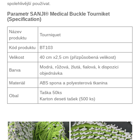
spolehlivější používat.
Parametr SANJI® Medical Buckle Tourniket
(Specification)
Název
Tourniquet
produktu
Kód produktu
BT103
Velikost
40 cm x2,5 cm (přizpůsobená velikost)
Modrá, růžová, žlutá, fialová, k dispozici
Barva
objednávka
Materiál
ABS spona a polyesterová tkanina
Taška 50ks
Obal
Karton deseti tašek (500 ks)