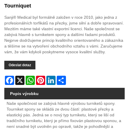
Tourniquet
Sanji® Medical byl formálně založen v roce 2010, jako jedna z
profesionálních torfikátů na přezky, jsme silní a dobře spravovaní.
Mezitím máme také vlastní exportní licenci. Naše společnost se
zabývá hlavně s turniketem spony a dalšími řadami produktů.
Nejprve dodržujeme princip kvalitního orientovaného a zákazníka
a těšíme se na vytvoření obchodního vztahu s vámi. Zaručujeme
vám, že vám kdykoli poskytneme vysoce kvalitní služby.
Odeslat dotaz
Facebook
X
WhatsApp
Pinterest
LinkedIn
Share
Popis výrobku
Naše společnost se zabývá hlavně výrobou turniketů spony.
Tourniket spony se skládá ze dvou částí: plastové přezky a
elastický pás. Jedná se o nový typ turniketu, který se liší od
tradičního turniketu, který je přímo fixován plastovou sponou, a
není snadné být uvolněn po opravě, takže je pohodlnější a