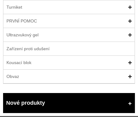
Turniket
PRVNÍ POMOC
Ultrazvukový gel
Zařízení proti udušení
Kousací blok
Obvaz
Nové produkty