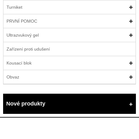
Turniket
PRVNÍ POMOC
Ultrazvukový gel
Zařízení proti udušení
Kousací blok
Obvaz
Nové produkty