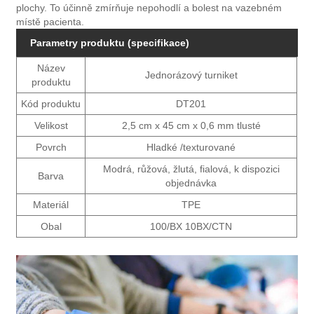
plochy. To účinně zmírňuje nepohodlí a bolest na vazebném
místě pacienta.
Parametry produktu (specifikace)
Název
Jednorázový turniket
produktu
Kód produktu
DT201
Velikost
2,5 cm x 45 cm x 0,6 mm tlusté
Povrch
Hladké /texturované
Modrá, růžová, žlutá, fialová, k dispozici
Barva
objednávka
Materiál
TPE
Obal
100/BX 10BX/CTN