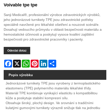
Voivable tpe tpe
Sanji Medical®, profesionální výrobce zdravotnických výrobků,
jeho jednorázové turnikety TPE jsou zdravotnické potřeby
speciálně navržené pro lékařské ošetření a nouzové scénáře.
Dosahují vedoucího průmyslu v oblasti bezpečnosti materiálu a
hemostatické účinnosti a poskytují vysoce kvalitní zajištění
bezpečnosti pro zdravotnické pracovníky i pacienty.
Odeslat dotaz
Facebook
X
WhatsApp
Pinterest
LinkedIn
Share
Popis výrobku
Jednorázové turnikety TPE jsou vyrobeny z termoplastického
elastomeru (TPE) polymerního materiálu lékařské třídy.
Materiál TPE kombinuje vynikající elasticitu s kompatibilitou
kůže a poskytuje stabilní kompresní sílu.
Obsahuje široký, plochý design. Ve srovnání s tradičními
kulatými gumovými turnikety výrazně snižuje tlak na jednotku