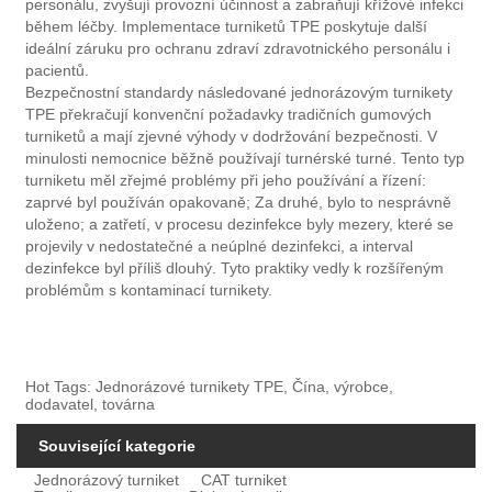
personálu, zvyšují provozní účinnost a zabraňují křížové infekci
během léčby. Implementace turniketů TPE poskytuje další
ideální záruku pro ochranu zdraví zdravotnického personálu i
pacientů.
Bezpečnostní standardy následované jednorázovým turnikety
TPE překračují konvenční požadavky tradičních gumových
turniketů a mají zjevné výhody v dodržování bezpečnosti. V
minulosti nemocnice běžně používají turnérské turné. Tento typ
turniketu měl zřejmé problémy při jeho používání a řízení:
zaprvé byl používán opakovaně; Za druhé, bylo to nesprávně
uloženo; a zatřetí, v procesu dezinfekce byly mezery, které se
projevily v nedostatečné a neúplné dezinfekci, a interval
dezinfekce byl příliš dlouhý. Tyto praktiky vedly k rozšířeným
problémům s kontaminací turnikety.
Hot Tags: Jednorázové turnikety TPE, Čína, výrobce,
dodavatel, továrna
Související kategorie
Jednorázový turniket
CAT turniket