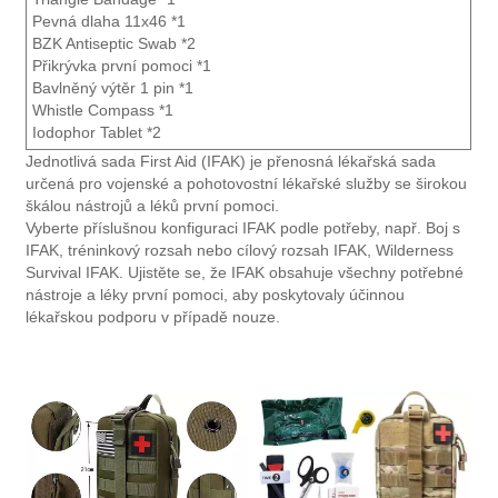
Pevná dlaha 11x46 *1
BZK Antiseptic Swab *2
Přikrývka první pomoci *1
Bavlněný výtěr 1 pin *1
Whistle Compass *1
Iodophor Tablet *2
Jednotlivá sada First Aid (IFAK) je přenosná lékařská sada
určená pro vojenské a pohotovostní lékařské služby se širokou
škálou nástrojů a léků první pomoci.
Vyberte příslušnou konfiguraci IFAK podle potřeby, např. Boj s
IFAK, tréninkový rozsah nebo cílový rozsah IFAK, Wilderness
Survival IFAK. Ujistěte se, že IFAK obsahuje všechny potřebné
nástroje a léky první pomoci, aby poskytovaly účinnou
lékařskou podporu v případě nouze.