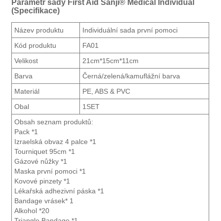
Parametr sady First Aid Sanji® Medical Individual
(Specifikace)
Název produktu
Individuální sada první pomoci
Kód produktu
FA01
Velikost
21cm*15cm*11cm
Barva
Černá/zelená/kamuflážní barva
Materiál
PE, ABS & PVC
Obal
1SET
Obsah seznam produktů:
Pack *1
Izraelská obvaz 4 palce *1
Tourniquet 95cm *1
Gázové nůžky *1
Maska první pomoci *1
Kovové pinzety *1
Lékařská adhezivní páska *1
Bandage vrásek* 1
Alkohol *20
Triangle Bandage *1