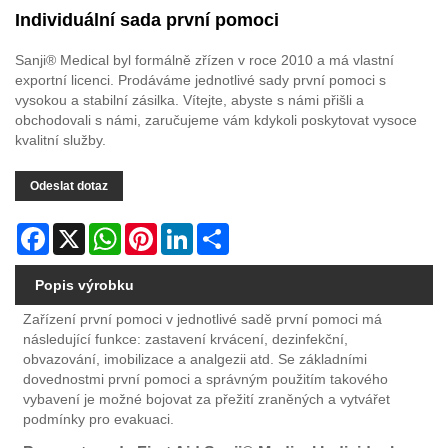
Individuální sada první pomoci
Sanji® Medical byl formálně zřízen v roce 2010 a má vlastní
exportní licenci. Prodáváme jednotlivé sady první pomoci s
vysokou a stabilní zásilka. Vítejte, abyste s námi přišli a
obchodovali s námi, zaručujeme vám kdykoli poskytovat vysoce
kvalitní služby.
Odeslat dotaz
Facebook
X
WhatsApp
Pinterest
LinkedIn
Share
Popis výrobku
Zařízení první pomoci v jednotlivé sadě první pomoci má
následující funkce: zastavení krvácení, dezinfekční,
obvazování, imobilizace a analgezii atd. Se základními
dovednostmi první pomoci a správným použitím takového
vybavení je možné bojovat za přežití zraněných a vytvářet
podmínky pro evakuaci.