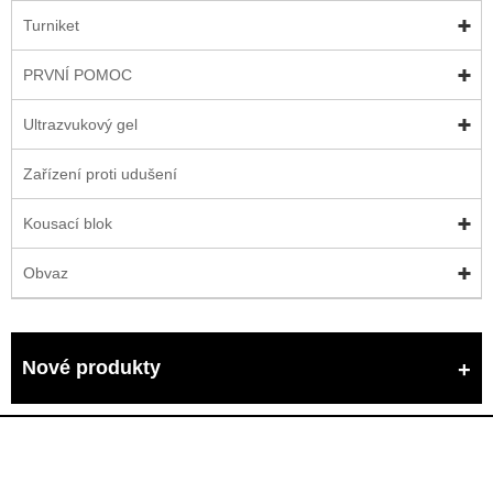
Turniket
PRVNÍ POMOC
Ultrazvukový gel
Zařízení proti udušení
Kousací blok
Obvaz
Nové produkty