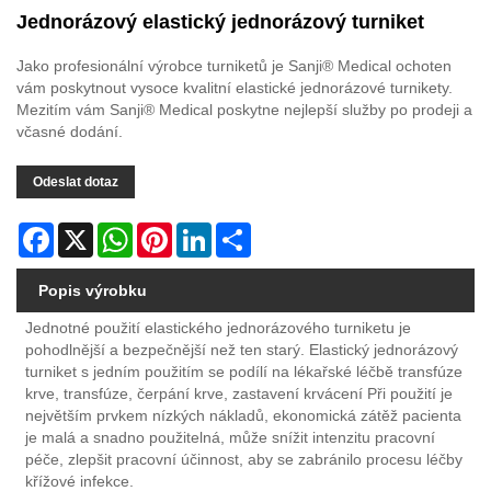
Jednorázový elastický jednorázový turniket
Jako profesionální výrobce turniketů je Sanji® Medical ochoten
vám poskytnout vysoce kvalitní elastické jednorázové turnikety.
Mezitím vám Sanji® Medical poskytne nejlepší služby po prodeji a
včasné dodání.
Odeslat dotaz
Facebook
X
WhatsApp
Pinterest
LinkedIn
Share
Popis výrobku
Jednotné použití elastického jednorázového turniketu je
pohodlnější a bezpečnější než ten starý. Elastický jednorázový
turniket s jedním použitím se podílí na lékařské léčbě transfúze
krve, transfúze, čerpání krve, zastavení krvácení Při použití je
největším prvkem nízkých nákladů, ekonomická zátěž pacienta
je malá a snadno použitelná, může snížit intenzitu pracovní
péče, zlepšit pracovní účinnost, aby se zabránilo procesu léčby
křížové infekce.